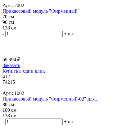
Арт.: 2002
Прикассовый модуль "Фирменный"
70 см
90 см
138 см
-
+
шт
69 994 ₽
Заказать
Купить в один клик
412
74215
Арт.: 1002
Прикассовый модуль "Фирменный-02" для...
80 см
100 см
138 см
-
+
шт